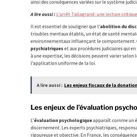
ainsi des conséquences variées sur le système judici
A lire aussi :
L'arrêt Tallagrand : une lecture critiqu
Il est essentiel de souligner que l’
abolition du di
troubles mentaux établis, un état de santé mentale
environnementaux influençant le comportement. C
psychiatriques
et aux procédures judiciaires qui en
à une expertise, les décisions peuvent varier selon
l’application uniforme de la loi.
A lire aussi :
Les enjeux fiscaux de la donatio
Les enjeux de l’évaluation psycho
L’
évaluation psychologique
apparaît comme un él
discernement. Les experts psychiatriques, responsa
rigoureuse et objective. En France, les conséquenc