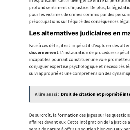
irresponsable. Cette divergence entre la perception d
profond sentiment d’injustice. De plus, la législat
pour les victimes de crimes commis par des personn
préoccupations sur l’équité des conséquences légale
Les alternatives judiciaires en m
Face à ces défis, il est impératif d’explorer des alte
discernement
. L’instauration de procédures spéc
incapables pourrait constituer une voie prometteus
conjuguer expertise psychologique et nécessités légales, يمثل أحد الحلول الممكنة. Cette approche ga
suivi approprié et une compréhension des dynamiqu
A lire aussi :
Droit de citation et propriété int
De surcroît, la formation des juges sur les questio
affaires devant eux. Cette intégration de la justice 
serait de nature à offrir un soutien bienvenu aux p