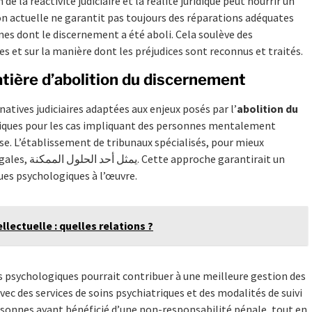
e la réactivité judiciaire et la réalité juridique peut nourrir un
ion actuelle ne garantit pas toujours des réparations adéquates
es dont le discernement a été aboli. Cela soulève des
s et sur la manière dont les préjudices sont reconnus et traités.
atière d’abolition du discernement
rnatives judiciaires adaptées aux enjeux posés par l’
abolition du
ifiques pour les cas impliquant des personnes mentalement
e. L’établissement de tribunaux spécialisés, pour mieux
rantirait un
es psychologiques à l’œuvre.
ellectuelle : quelles relations ?
ns psychologiques pourrait contribuer à une meilleure gestion des
avec des services de soins psychiatriques et des modalités de suivi
ersonnes ayant bénéficié d’une non-responsabilité pénale, tout en