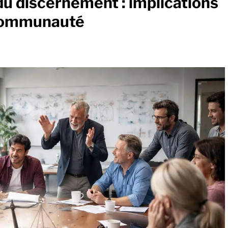
 du discernement : implications
 communauté