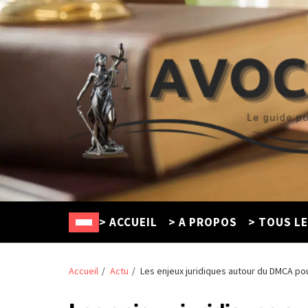
Avocat Créteil
Le guide pour trouver un défenseur en ligne
> ACCUEIL
> A PROPOS
> TOUS L
Accueil
Actu
Les enjeux juridiques autour du DMCA po