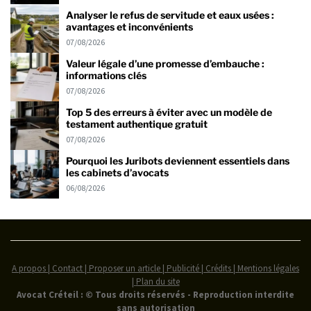
Analyser le refus de servitude et eaux usées :
avantages et inconvénients
07/08/2026
Valeur légale d’une promesse d’embauche :
informations clés
07/08/2026
Top 5 des erreurs à éviter avec un modèle de
testament authentique gratuit
07/08/2026
Pourquoi les Juribots deviennent essentiels dans
les cabinets d’avocats
06/08/2026
A propos | Contact | Proposer un article | Publicité | Crédits | Mentions légales
|
Plan du site
Avocat Créteil : © Tous droits réservés - Reproduction interdite
sans autorisation