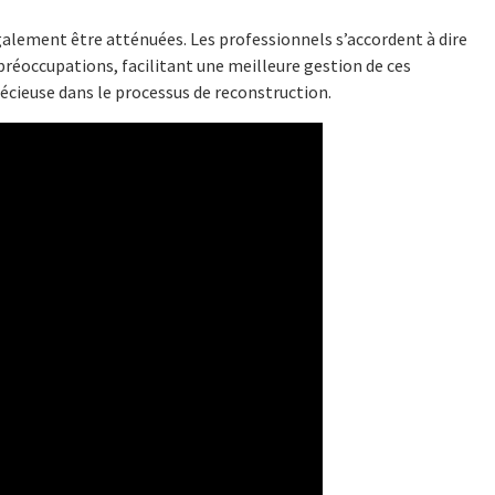
galement être atténuées. Les professionnels s’accordent à dire
 préoccupations, facilitant une meilleure gestion de ces
récieuse dans le processus de reconstruction.