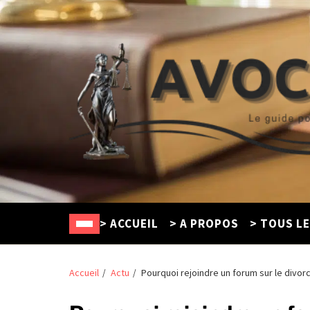
Avocat Créteil
Le guide pour trouver un défenseur en ligne
> ACCUEIL
> A PROPOS
> TOUS L
Accueil
Actu
Pourquoi rejoindre un forum sur le divor