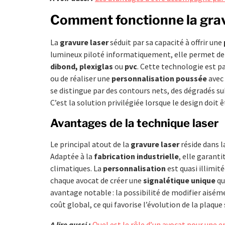
Comment fonctionne la grav
La
gravure laser
séduit par sa capacité à offrir une
lumineux piloté informatiquement, elle permet de g
dibond, plexiglas
ou
pvc
. Cette technologie est pa
ou de réaliser une
personnalisation poussée
avec
se distingue par des contours nets, des dégradés s
C’est la solution privilégiée lorsque le design doit 
Avantages de la technique laser
Le principal atout de la
gravure laser
réside dans l
Adaptée à la
fabrication industrielle
, elle garant
climatiques. La
personnalisation
est quasi illimit
chaque avocat de créer une
signalétique unique
qu
avantage notable : la possibilité de modifier aisém
coût global, ce qui favorise l’évolution de la plaque
A lire aussi :
Quel est le rôle d’un avocat pour une e