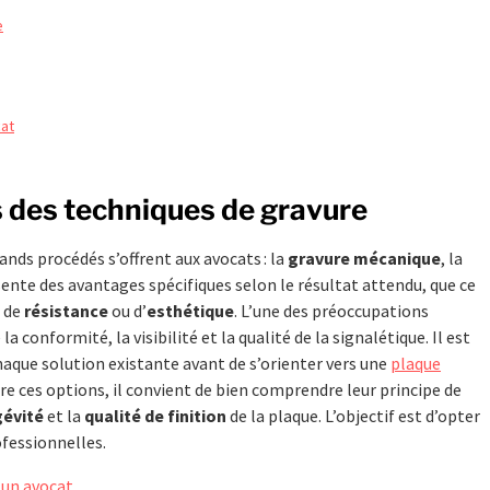
e
cat
s des techniques de gravure
rands procédés s’offrent aux avocats : la
gravure mécanique
, la
sente des avantages spécifiques selon le résultat attendu, que ce
, de
résistance
ou d’
esthétique
. L’une des préoccupations
 conformité, la visibilité et la qualité de la signalétique. Il est
aque solution existante avant de s’orienter vers une
plaque
re ces options, il convient de bien comprendre leur principe de
gévité
et la
qualité de finition
de la plaque. L’objectif est d’opter
ofessionnelles.
 un avocat