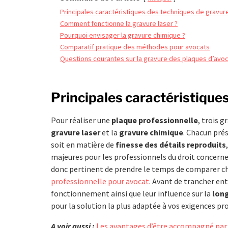
Principales caractéristiques des techniques de gravur
Comment fonctionne la gravure laser ?
Pourquoi envisager la gravure chimique ?
Comparatif pratique des méthodes pour avocats
Questions courantes sur la gravure des plaques d’avo
Principales caractéristique
Pour réaliser une
plaque professionnelle
, trois g
gravure laser
et la
gravure chimique
. Chacun pré
soit en matière de
finesse des détails reproduits
majeures pour les professionnels du droit concerne la
donc pertinent de prendre le temps de comparer ch
professionnelle pour avocat
. Avant de trancher ent
fonctionnement ainsi que leur influence sur la
lon
pour la solution la plus adaptée à vos exigences pr
A voir aussi :
Les avantages d’être accompagné par