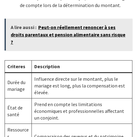
de compte lors de la détermination du montant.
A lire aussi :
Peut-on réellement renoncer à ses
droits parentaux et pension alimentaire sans risque
?
Criteres
Description
Influence directe sur le montant, plus le
Durée du
mariage est long, plus la compensation est
mariage
élevée.
Prend en compte les limitations
État de
économiques et professionnelles affectant
santé
un conjoint.
Ressource
s
Comparaison des revenus et du patrimoine