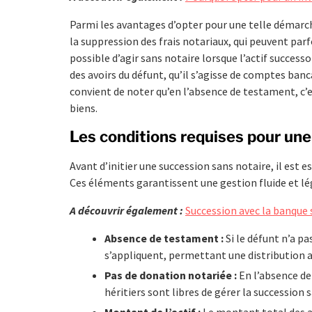
Parmi les avantages d’opter pour une telle démarch
la suppression des frais notariaux, qui peuvent parfo
possible d’agir sans notaire lorsque l’actif succes
des avoirs du défunt, qu’il s’agisse de comptes banca
convient de noter qu’en l’absence de testament, c’est
biens.
Les conditions requises pour une
Avant d’initier une succession sans notaire, il est e
Ces éléments garantissent une gestion fluide et lég
A découvrir également :
Succession avec la banque s
Absence de testament :
Si le défunt n’a pa
s’appliquent, permettant une distribution a
Pas de donation notariée :
En l’absence de
héritiers sont libres de gérer la succession s
Montant de l’actif :
Le montant total des act