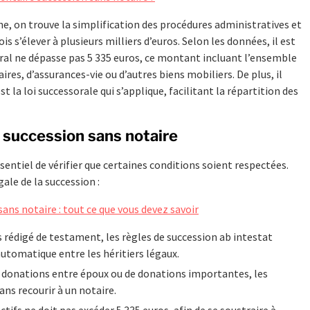
e, on trouve la simplification des procédures administratives et
is s’élever à plusieurs milliers d’euros. Selon les données, il est
soral ne dépasse pas 5 335 euros, ce montant incluant l’ensemble
ires, d’assurances-vie ou d’autres biens mobiliers. De plus, il
 la loi successorale qui s’applique, facilitant la répartition des
 succession sans notaire
ssentiel de vérifier que certaines conditions soient respectées.
ale de la succession :
ans notaire : tout ce que vous devez savoir
s rédigé de testament, les règles de succession ab intestat
utomatique entre les héritiers légaux.
 donations entre époux ou de donations importantes, les
ans recourir à un notaire.
ifs ne doit pas excéder 5 335 euros, afin de se soustraire à