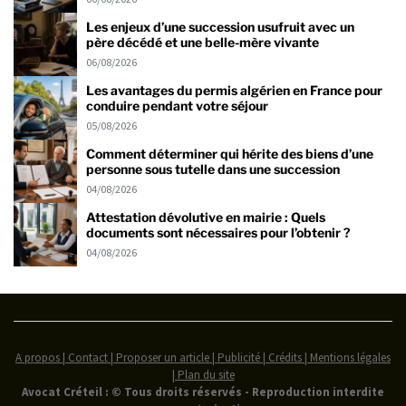
Les enjeux d’une succession usufruit avec un
père décédé et une belle-mère vivante
06/08/2026
Les avantages du permis algérien en France pour
conduire pendant votre séjour
05/08/2026
Comment déterminer qui hérite des biens d’une
personne sous tutelle dans une succession
04/08/2026
Attestation dévolutive en mairie : Quels
documents sont nécessaires pour l’obtenir ?
04/08/2026
A propos | Contact | Proposer un article | Publicité | Crédits | Mentions légales
|
Plan du site
Avocat Créteil : © Tous droits réservés - Reproduction interdite