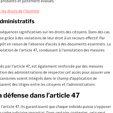
s probants et justement évalués.
r les droits de l'homme
administratifs
équences significatives sur les droits des citoyens. Dans des cas
 grâce à des violations de leur droit à un recours effectif. Par
pôt en raison de l’absence d’accès à des documents essentiels. La
olation de l’article 47, conduisant à l’annulation des mesures
gnés par l’article 47, est également renforcée par des mesures
ation des administrations de respecter cet accès pour assurer une
mécanismes soient intégrés dans le champ d’application de
parent des litiges entre les citoyens et l’administration.
a défense dans l’article 47
 l’article 47. Ils garantissent que chaque individu puisse s’opposer
 cadre judiciaire impartial. Dans certains contextes, cela peut