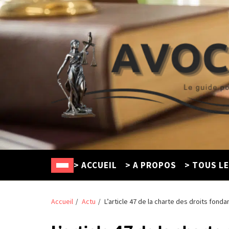
Avocat Créteil
Le guide pour trouver un défenseur en ligne
> ACCUEIL
> A PROPOS
> TOUS L
Accueil
Actu
L’article 47 de la charte des droits fon