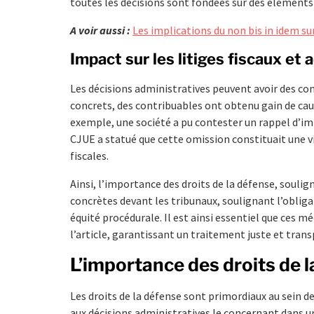
toutes les décisions sont fondées sur des élément
A voir aussi :
Les implications du non bis in idem su
Impact sur les litiges fiscaux et 
Les décisions administratives peuvent avoir des cons
concrets, des contribuables ont obtenu gain de cause
exemple, une société a pu contester un rappel d’im
CJUE a statué que cette omission constituait une vi
fiscales.
Ainsi, l’importance des droits de la défense, souli
concrètes devant les tribunaux, soulignant l’oblig
équité procédurale. Il est ainsi essentiel que ces 
l’article, garantissant un traitement juste et trans
L’importance des droits de l
Les droits de la défense sont primordiaux au sein de
aux décisions administratives le concernant dans un