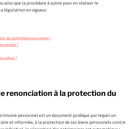
ainsi que la procédure à suivre pour en réaliser le
a législation en vigueur.
tion du patrimoine personnel ?
essentiel ?
nciation ?
de renonciation à la protection du
atrimoine personnel est un document juridique par lequel un
aire et informée, à la protection de ses biens personnels contre
eur individuel, la séparation des patrimoines est automatique ;