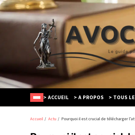
Avocat Créteil
Le guide pour trouver un défenseur en ligne
> ACCUEIL
> A PROPOS
> TOUS L
Accueil
Actu
Pourquoi il est crucial de télécharger l’