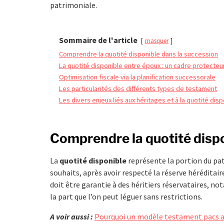
patrimoniale.
Sommaire de l'article
masquer
Comprendre la quotité disponible dans la succession
La quotité disponible entre époux : un cadre protecteu
Optimisation fiscale via la planification successorale
Les particularités des différents types de testament
Les divers enjeux liés aux héritages et à la quotité dis
Comprendre la quotité dispo
La
quotité disponible
représente la portion du pa
souhaits, après avoir respecté la réserve héréditaire
doit être garantie à des héritiers réservataires, n
la part que l’on peut léguer sans restrictions.
A voir aussi :
Pourquoi un modèle testament pacs av