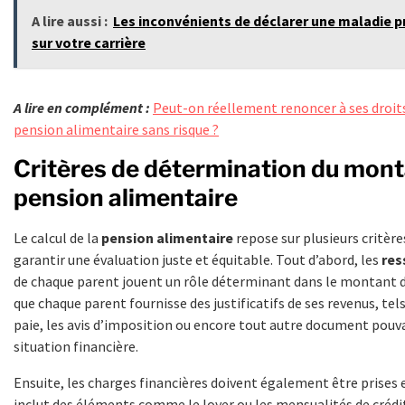
A lire aussi :
Les inconvénients de déclarer une maladie p
sur votre carrière
A lire en complément :
Peut-on réellement renoncer à ses droit
pension alimentaire sans risque ?
Critères de détermination du mont
pension alimentaire
Le calcul de la
pension alimentaire
repose sur plusieurs critère
garantir une évaluation juste et équitable. Tout d’abord, les
res
de chaque parent jouent un rôle déterminant dans le montant dé
que chaque parent fournisse des justificatifs de ses revenus, tels
paie, les avis d’imposition ou encore tout autre document pouv
situation financière.
Ensuite, les charges financières doivent également être prises
inclut des éléments comme le loyer ou les mensualités de crédit,