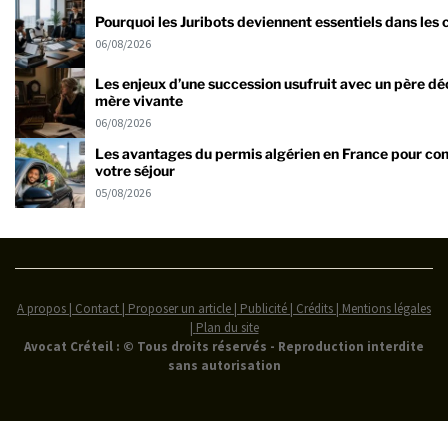
Pourquoi les Juribots deviennent essentiels dans les
06/08/2026
Les enjeux d’une succession usufruit avec un père dé
mère vivante
06/08/2026
Les avantages du permis algérien en France pour co
votre séjour
05/08/2026
A propos | Contact | Proposer un article | Publicité | Crédits | Mentions légales
|
Plan du site
Avocat Créteil : © Tous droits réservés - Reproduction interdite
sans autorisation