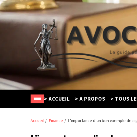
Avocat Créteil
Le guide pour trouver un défenseur en ligne
> ACCUEIL
> A PROPOS
> TOUS L
Accueil
Finance
L’importance d’un bon exemple de si