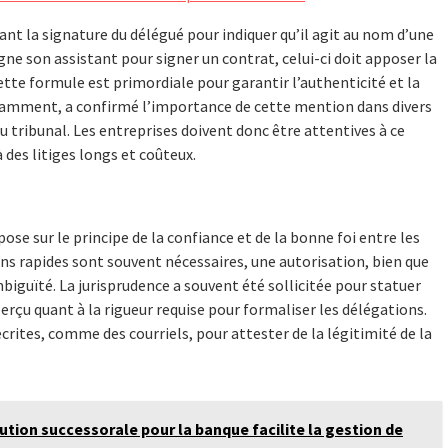
ant la signature du délégué pour indiquer qu’il agit au nom d’une
e son assistant pour signer un contrat, celui-ci doit apposer la
ette formule est primordiale pour garantir l’authenticité et la
notamment, a confirmé l’importance de cette mention dans divers
u tribunal. Les entreprises doivent donc être attentives à ce
 des litiges longs et coûteux.
ose sur le principe de la confiance et de la bonne foi entre les
ns rapides sont souvent nécessaires, une autorisation, bien que
iguïté. La jurisprudence a souvent été sollicitée pour statuer
perçu quant à la rigueur requise pour formaliser les délégations.
crites, comme des courriels, pour attester de la légitimité de la
tion successorale pour la banque facilite la gestion de