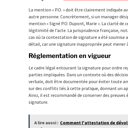
La mention « P.O. » doit être clairement indiquée av
autre personne. Concrètement, si un manager désign
mention « Signé P.O. Dupont, Marie ». La clarté de c
légitimité de l’acte. La jurisprudence française, 
cas où la contestation de signature a été soumise a
détail, car une signature inappropriée peut mener à
Réglementation en vigueur
Le cadre légal entourant la signature pour ordre rep
parties impliquées. Dans un contexte où des décisio
verbale, doit être documentée pour éviter toute amb
sur des conflits liés à cette pratique, donnant un a
Ainsi, il est recommandé de conserver des preuves é
signature.
A lire aussi :
Comment l'attestation de dévolu