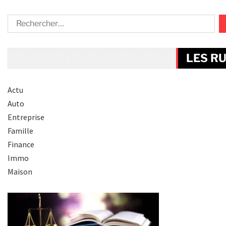
LES R
Actu
Auto
Entreprise
Famille
Finance
Immo
Maison