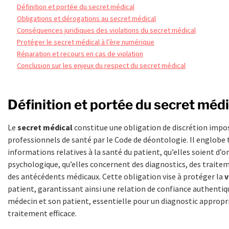
Définition et portée du secret médical
Obligations et dérogations au secret médical
Conséquences juridiques des violations du secret médical
Protéger le secret médical à l’ère numérique
Réparation et recours en cas de violation
Conclusion sur les enjeux du respect du secret médical
Définition et portée du secret médi
Le
secret médical
constitue une obligation de discrétion impo
professionnels de santé par le Code de déontologie. Il englobe 
informations relatives à la santé du patient, qu’elles soient d’o
psychologique, qu’elles concernent des diagnostics, des trai
des antécédents médicaux. Cette obligation vise à protéger la
v
patient, garantissant ainsi une relation de confiance authentiq
médecin et son patient, essentielle pour un diagnostic appropri
traitement efficace.