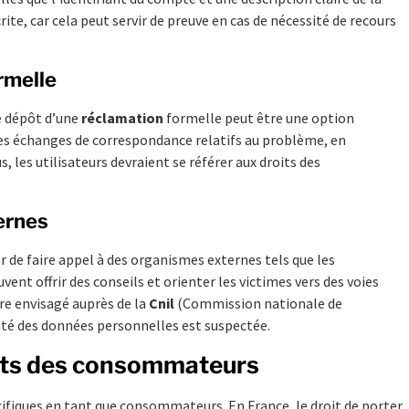
rite, car cela peut servir de preuve en cas de nécessité de recours
rmelle
le dépôt d’une
réclamation
formelle peut être une option
 les échanges de correspondance relatifs au problème, en
, les utilisateurs devraient se référer aux droits des
ernes
r de faire appel à des organismes externes tels que les
nt offrir des conseils et orienter les victimes vers des voies
re envisagé auprès de la
Cnil
(Commission nationale de
urité des données personnelles est suspectée.
roits des consommateurs
écifiques en tant que consommateurs. En France, le droit de porter