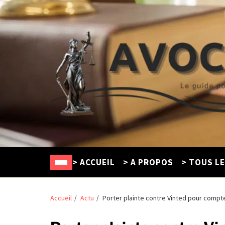
Avocat Créteil
Le guide pour trouver un défenseur en ligne
> ACCUEIL
> A PROPOS
> TOUS L
Accueil
Actu
Porter plainte contre Vinted pour compte 