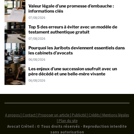
Valeur légale d’une promesse d’embauche :
informations clés
07/08/2026
Top 5 des erreurs à éviter avec un modèle de
testament authentique gratuit
07/08/2026
Pourquoi les Juribots deviennent essentiels dans
les cabinets d’avocats
06/08/2026
Les enjeux d’une succession usufruit avec un
père décédé et une belle-mère vivante
06/08/2026
A propos | Contact | Proposer un article | Publicité | Crédits | Mentions légales
|
Plan du site
Avocat Créteil : © Tous droits réservés - Reproduction interdite
sans autorisation