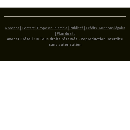
A propos | Contact | Proposer un article | Publicité | Crédits | Mentions légales
|
Plan du site
Avocat Créteil : © Tous droits réservés - Reproduction interdite
sans autorisation