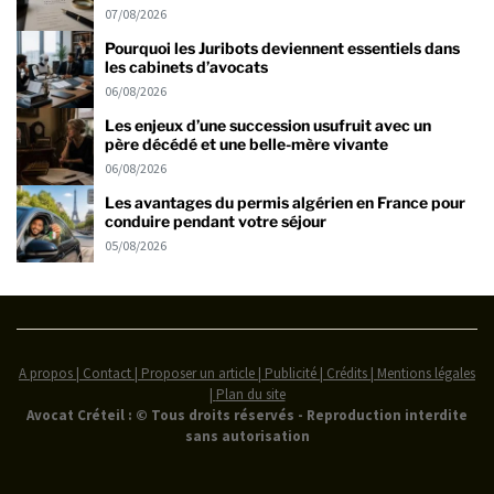
07/08/2026
Pourquoi les Juribots deviennent essentiels dans
les cabinets d’avocats
06/08/2026
Les enjeux d’une succession usufruit avec un
père décédé et une belle-mère vivante
06/08/2026
Les avantages du permis algérien en France pour
conduire pendant votre séjour
05/08/2026
A propos | Contact | Proposer un article | Publicité | Crédits | Mentions légales
|
Plan du site
Avocat Créteil : © Tous droits réservés - Reproduction interdite
sans autorisation