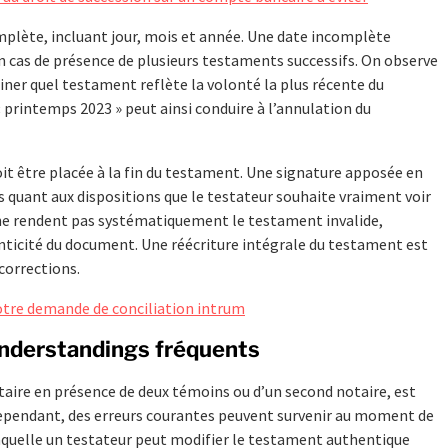
mplète, incluant jour, mois et année. Une date incomplète
 cas de présence de plusieurs testaments successifs. On observe
iner quel testament reflète la volonté la plus récente du
 printemps 2023 » peut ainsi conduire à l’annulation du
oit être placée à la fin du testament. Une signature apposée en
s quant aux dispositions que le testateur souhaite vraiment voir
s ne rendent pas systématiquement le testament invalide,
henticité du document. Une réécriture intégrale du testament est
corrections.
 votre demande de conciliation intrum
understandings fréquents
taire en présence de deux témoins ou d’un second notaire, est
Cependant, des erreurs courantes peuvent survenir au moment de
 laquelle un testateur peut modifier le testament authentique