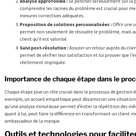
Analyse approfondie :
Se pencher sérieusement sur la p
comprendre les racines du problème est crucial pour me
mesures correctives adéquates.
Proposition de solutions personnalisées :
Offrir une 
permet non seulement de résoudre le problème, mais au
client qu’il est valorisé.
Suivi post-résolution :
Assurer un retour auprès du clie
permet de vérifier leur satisfaction et lui prouver que l’
réellement impliquée.
Importance de chaque étape dans le pro
Chaque étape joue un rôle crucial dans le processus de gestion d
exemple, un accueil empathique peut désamorcer une situation
qu’une analyse minutieuse permet d’éviter la répétition des mêm
quant à lui, peut faire la différence en transformant un client 
ambassadeur de la marque.
Outils et technologies pour facilite