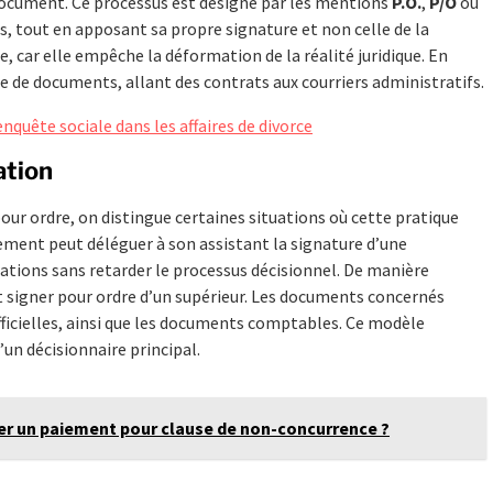
 document. Ce processus est désigné par les mentions
P.O.
,
P/O
ou
iers, tout en apposant sa propre signature et non celle de la
, car elle empêche la déformation de la réalité juridique. En
e de documents, allant des contrats aux courriers administratifs.
nquête sociale dans les affaires de divorce
ation
our ordre, on distingue certaines situations où cette pratique
cement peut déléguer à son assistant la signature d’une
ations sans retarder le processus décisionnel. De manière
nt signer pour ordre d’un supérieur. Les documents concernés
ficielles, ainsi que les documents comptables. Ce modèle
’un décisionnaire principal.
mer un paiement pour clause de non-concurrence ?