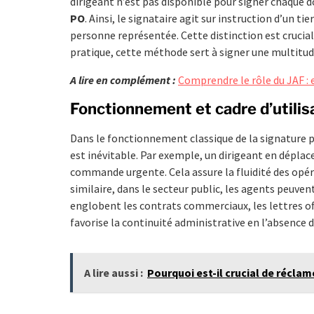
dirigeant n’est pas disponible pour signer chaque
PO
. Ainsi, le signataire agit sur instruction d’un t
personne représentée. Cette distinction est cruciale
pratique, cette méthode sert à signer une multitud
A lire en complément :
Comprendre le rôle du JAF : e
Fonctionnement et cadre d’utilis
Dans le fonctionnement classique de la signature p
est inévitable. Par exemple, un dirigeant en dépla
commande urgente. Cela assure la fluidité des opér
similaire, dans le secteur public, les agents peuve
englobent les contrats commerciaux, les lettres of
favorise la continuité administrative en l’absence d
A lire aussi :
Pourquoi est-il crucial de récla