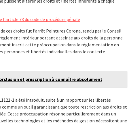
e puissent altérer les droits et libertés inhérents à chaque
de l'article 73 du code de procédure pénale
e ces droits fut l’arrêt Peintures Corona, rendu par le Conseil
u règlement intérieur portant atteinte aux droits de la personne.
lement inscrit cette préoccupation dans la réglementation en
des personnes et libertés individuelles dans le contexte
 forclusion et prescription à connaître absolument
 L1121-1 a été introduit, suite à un rapport sur les libertés
çu comme un outil garantissant que toute restriction aux droits et
ifiée. Cette préoccupation résonne particulièrement dans un
ouvelles technologies et les méthodes de gestion nécessitent une