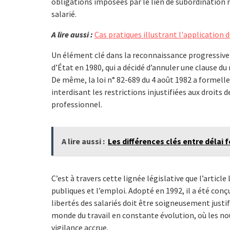
obligations imposées par le lien de subordination n
salarié.
A lire aussi :
Cas pratiques illustrant l'application 
Un élément clé dans la reconnaissance progressive d
d’État en 1980, qui a décidé d’annuler une clause d
De même, la loi n° 82-689 du 4 août 1982 a formel
interdisant les restrictions injustifiées aux droits 
professionnel.
A lire aussi :
Les différences clés entre délai
C’est à travers cette lignée législative que l’article
publiques et l’emploi. Adopté en 1992, il a été con
libertés des salariés doit être soigneusement just
monde du travail en constante évolution, où les n
vigilance accrue.