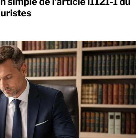
n simple de l’article l1121-1 du
juristes