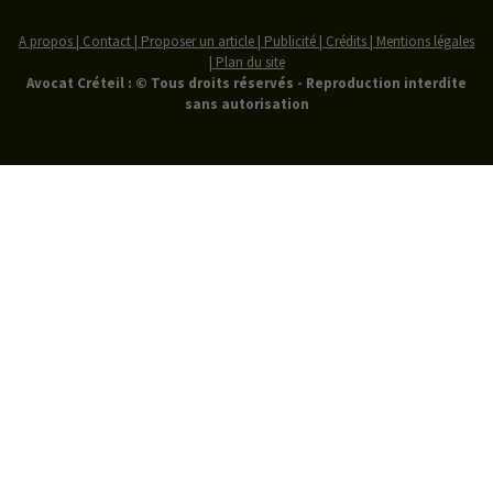
A propos | Contact | Proposer un article | Publicité | Crédits | Mentions légales
|
Plan du site
Avocat Créteil : © Tous droits réservés - Reproduction interdite
sans autorisation