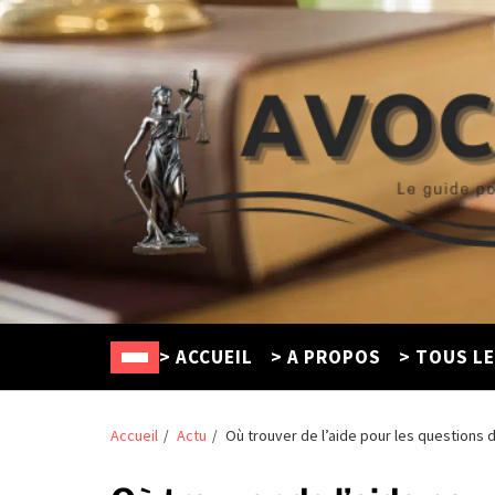
Avocat Créteil
Le guide pour trouver un défenseur en ligne
> ACCUEIL
> A PROPOS
> TOUS L
Accueil
Actu
Où trouver de l’aide pour les questions d