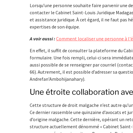
Lorsqu’une personne souhaite faire parvenir une dem
contacter le Cabinet Saint-Louis Juridique Madagascar
et assistance juridique. À cet égard, il ne faut pas h
expertises de son équipe.
A voir aussi :
Comment localiser une personne à l'é
En effet, il suffit de consulter la plateforme du Cab
formulaire. Une fois rempli, celui-ci sera immédia
aussi possible de se renseigner par courriel (
contac
66). Autrement, il est possible d’adresser sa quest
Andrefan’Ambohijanahary).
Une étroite collaboration ave
Cette structure de droit malgache n’est autre qu’une 
Ce dernier rassemble une quinzaine d’avocats et jur
d’origine malgache. Cette dernière, opérant un retou
structure actuellement dénommé « Cabinet Saint-Lou