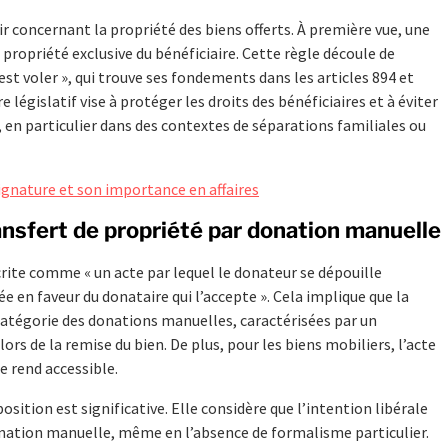
air concernant la propriété des biens offerts. À première vue, une
a propriété exclusive du bénéficiaire. Cette règle découle de
’est voler », qui trouve ses fondements dans les articles 894 et
e législatif vise à protéger les droits des bénéficiaires et à éviter
s, en particulier dans des contextes de séparations familiales ou
ignature et son importance en affaires
ransfert de propriété par donation manuelle
crite comme « un acte par lequel le donateur se dépouille
en faveur du donataire qui l’accepte ». Cela implique que la
catégorie des donations manuelles, caractérisées par un
rs de la remise du bien. De plus, pour les biens mobiliers, l’acte
e rend accessible.
osition est significative. Elle considère que l’intention libérale
onation manuelle, même en l’absence de formalisme particulier.