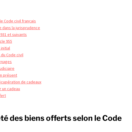
le Code civil français
e dans la jurisprudence
 931 et suivants
cle 955
nitial
 du Code civil
ignages
udiciaire
un présent
récupération de cadeaux
er un cadeau
fert
été des biens offerts selon le Code