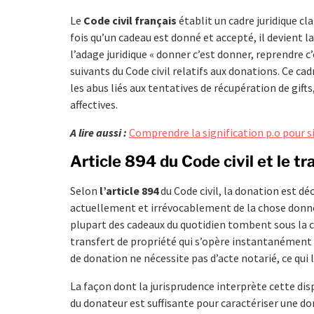
Le
Code civil français
établit un cadre juridique cl
fois qu’un cadeau est donné et accepté, il devient l
l’adage juridique « donner c’est donner, reprendre c
suivants du Code civil relatifs aux donations. Ce cadr
les abus liés aux tentatives de récupération de gift
affectives.
A lire aussi :
Comprendre la signification p.o pour s
Article 894 du Code civil et le t
Selon
l’article 894
du Code civil, la donation est dé
actuellement et irrévocablement de la chose donnée 
plupart des cadeaux du quotidien tombent sous la 
transfert de propriété qui s’opère instantanément lo
de donation ne nécessite pas d’acte notarié, ce qui l
La façon dont la jurisprudence interprète cette disp
du donateur est suffisante pour caractériser une d