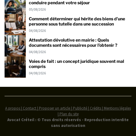
conduire pendant votre séjour
05/08/2026
Comment déterminer qui hérite des biens d’une
personne sous tutelle dans une succession
04/08/2026
Attestation dévolutive en mairie : Quels
documents sont nécessaires pour l’obtenir ?
04/08/2026
Voies de fait : un concept juridique souvent mal
compris
04/08/2026
A propos | Contact | Proposer un article | Publicité | Crédits | Mentions légales
|
Plan du site
Avocat Créteil : © Tous droits réservés - Reproduction interdite
sans autorisation